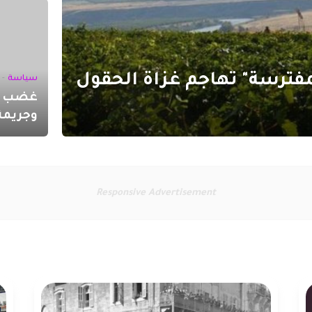
مفترسة" تهاجم غزاة الحقول
سياسة
-
غضب أح
وجريمة
Responsive Advertisement