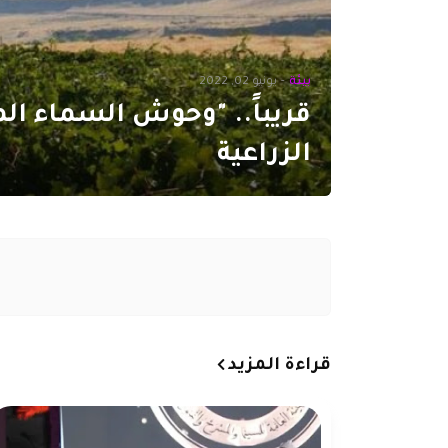
بيئة
-
يونيو 02, 2022
قريباً.. "وحوش السماء ال
الزراعية
قراءة المزيد