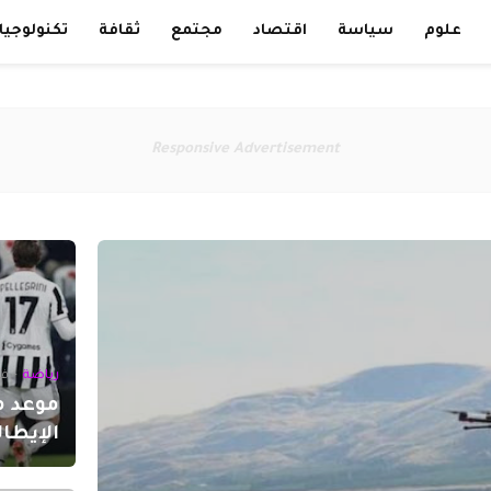
علوم
سياسة
اقتصاد
مجتمع
ثقافة
تكنولوجيا
Responsive Advertisement
رياضة
-
فبرا
موعد م
الإيطال