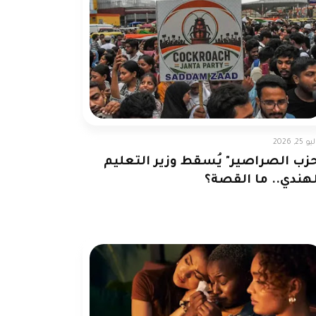
 25, 2026
حزب الصراصير" يُسقط وزير التعليم
لهندي.. ما القصة؟