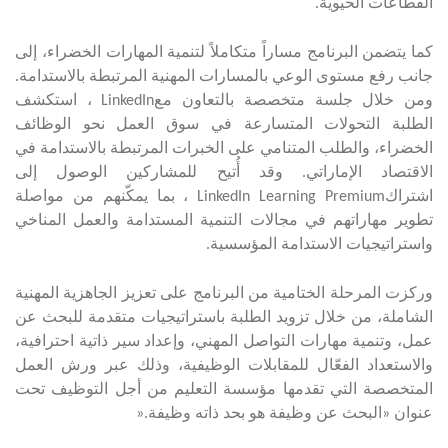
القطاعات الحيوية
.
كما يتضمن البرنامج مساراً متكاملاً لتنمية المهارات الخضراء، إلى
جانب رفع مستوى الوعي بالمسارات المهنية المرتبطة بالاستدامة.
ومن خلال جلسة متخصصة بالتعاون مع
LinkedIn
، استكشف
الطلبة التحولات المتسارعة في سوق العمل نحو الوظائف
الخضراء، والطلب المتنامي على الخبرات المرتبطة بالاستدامة في
الاقتصاد الإماراتي. وقد أُتيح للمشاركين الوصول إلى
اشتراك
LinkedIn Learning Premium
، بما يمكّنهم من مواصلة
تطوير مهاراتهم في مجالات التنمية المستدامة والعمل المناخي
واستراتيجيات الاستدامة المؤسسية
.
وركزت المرحلة الختامية من البرنامج على تعزيز الجاهزية المهنية
الشاملة، من خلال تزويد الطلبة باستراتيجيات متقدمة للبحث عن
عمل، وتنمية مهارات التواصل المهني، وإعداد سير ذاتية احترافية،
والاستعداد الفعّال للمقابلات الوظيفية، وذلك عبر ورش العمل
المتخصصة التي تقدمها مؤسسة التعليم من أجل التوظيف تحت
عنوان «البحث عن وظيفة هو بحد ذاته وظيفة
».