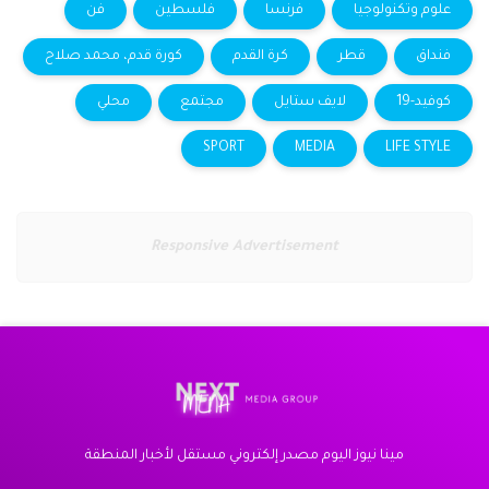
علوم وتكنولوجيا
فرنسا
فلسطين
فن
فنداق
قطر
كرة القدم
كورة قدم، محمد صلاح
كوفيد-19
لايف ستايل
مجتمع
محلي
SPORT
MEDIA
LIFE STYLE
Responsive Advertisement
مينا نيوز اليوم مصدر إلكتروني مستقل لأخبار المنطقة