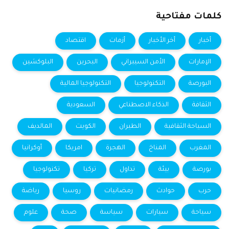
كلمات مفتاحية
أخبار
أخر الأخبار
أزمات
اقتصاد
الإمارات
الأمن السيبراني
البحرين
البلوكشين
البورصة
التكنولوجيا
التكنولوجيا المالية
الثقافة
الذكاء الاصطناعي
السعودية
السياحة الثقافية
الطيران
الكويت
المالديف
المغرب
المناخ
الهجرة
امريكا
أوكرانيا
بورصة
بيئة
تداول
تركيا
تكنولوجيا
حرب
حوادث
رمضانيات
روسيا
رياضة
سياحة
سيارات
سياسة
صحة
علوم