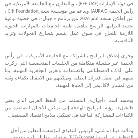
في دولة الإمارات
(EFE-UAE)
، وبالتعاون مع الجامعة الأمريكية في
رأس الخيمة
(AURAK)
وبدعم من مؤسسة سيتي
Citi Foundation
،
عن إطلاق نسخة عام 2026 من برنامج «أجيال»، في خطوة نوعية
تجسد التزامها الراسخ بتأهيل طلبة الجامعات بالمهارات الحيوية
اللازمة للنجاح في سوق عمل يتسم بتسارع التحولات وتزايد
التنافسية
.
وجرى إطلاق البرنامج بالشراكة مع الجامعة الأمريكية في رأس
الخيمة عبر سلسلة متكاملة من الجلسات المتخصصة التي ركزت
على الذكاء الاصطناعي والاستدامة وتعزيز الجاهزية المهنية، بما
يسهم في صقل قدرات الطلبة وتمكينهم من الانتقال بكفاءة وثقة
من المسار الأكاديمي إلى الحياة المهنية
.
ويجسد اسم «أجيال»، المستمد من اللفظ العربي الذي يعني
«الجيل»، رؤية البرنامج الهادفة إلى تمكين الأجيال الصاعدة من
الكفاءات للمشاركة الفاعلة في تشكيل ملامح اقتصاد المستقبل
.
وقالت دينا دندشلي، الرئيس التنفيذي ل
مؤسسة التعليم من أجل
التوظيف في أوروبا
(EFE-Europe): «يتجاوز هذا البرنامج مفهوم