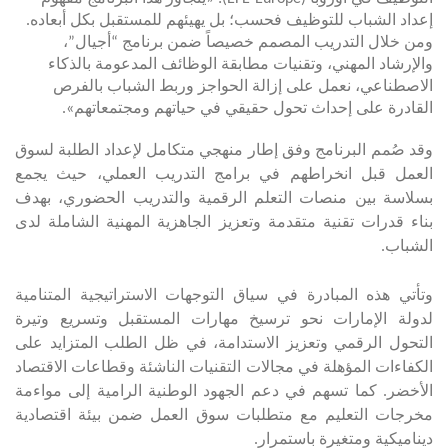
إعداد الشباب للتوظيف فحسب؛ بل يهيئهم للمستقبل بكل أبعاده.
ومن خلال التدريب المصمم خصيصاً ضمن برنامج “أجيال”،
والإرشاد المهني، وتقنيات مطابقة الوظائف المدعومة بالذكاء
الاصطناعي، نعمل على إزالة الحواجز وربط الشباب بالفرص
القادرة على إحداث تحول حقيقي في حياتهم ومجتمعاتهم».
وقد صُمم البرنامج وفق إطار منهجي متكامل لإعداد الطلبة لسوق
العمل قبل انخراطهم في برامج التدريب العملي، حيث يجمع
بسلاسة بين منصات التعلم الرقمية والتدريب الحضوري، بهدف
بناء قدرات تقنية متقدمة وتعزيز الجاهزية المهنية الشاملة لدى
الشباب
.
وتأتي هذه المبادرة في سياق التوجهات الاستراتيجية المتنامية
لدولة الإمارات نحو ترسيخ مهارات المستقبل وتسريع وتيرة
التحول الرقمي وتعزيز الاستدامة، في ظل الطلب المتزايد على
الكفاءات المؤهلة في مجالات التقنيات الناشئة وقطاعات الاقتصاد
الأخضر. كما تسهم في دعم الجهود الوطنية الرامية إلى مواءمة
مخرجات التعليم مع متطلبات سوق العمل ضمن بيئة اقتصادية
ديناميكية ومتغيرة باستمرار
.