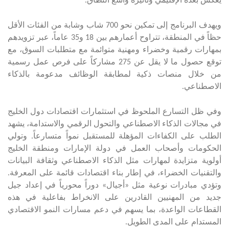
يعكس بعده الإقليمي وتأثيره واسع النطاق
.
ويهدف البرنامج إلى تمكين نحو 700 شاب وشابة من الفئات الأقل
حظاً في المنطقة، تتراوح أعمارهم بين 18 و35 عاماً، عبر تزويدهم
بمهارات رقمية وخضراء ومهنية متوائمة مع متطلبات السوق، مع
توقع حصول ما لا يقل عن 275 مشاركاً على فرص عمل رسمية
من خلال منصات ذكية لمطابقة الوظائف مدعومة بالذكاء
الاصطناعي
.
وفي ظل التسارع الملحوظ في استثمارات اقتصادات دول الخليج
في مجالات الذكاء الاصطناعي والتحول الرقمي والاستدامة، يشهد
الطلب على الكفاءات المؤهلة للمستقبل نمواً متسارعاً. وتولي
الحكومات وأصحاب العمل في دولة الإمارات ومنطقة الخليج
أولوية متزايدة لمهارات مثل الذكاء الاصطناعي وثقافة البيانات
والتقنيات الخضراء، في إطار بناء اقتصادات قائمة على المعرفة.
وتؤدي مبادرات نوعية مثل «أجيال» دوراً محورياً في إعداد جيل
جديد من المهنيين القادرين على الانخراط بفاعلية في هذه
القطاعات الواعدة، بما يسهم في دعم مسارات النمو الاقتصادي
المستدام على المدى الطويل
.