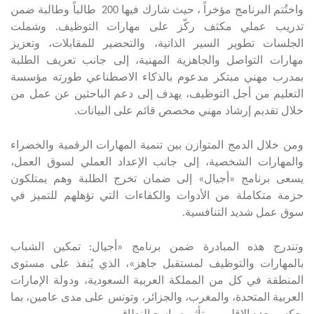
واختُتم البرنامج مؤخراً ، حيث شارك فيها 200 طالباً وطالبة ضمن
تدريب عملي مكثف ركّز على مهارات التوظيف. وشملت
الجلسات تطوير السير الذاتية، والتحضير للمقابلات، وتعزيز
مهارات التواصل والجاهزية المهنية، إلى جانب تعريف الطلبة
بمدرب مهني مبتكر مدعوم بالذكاء الاصطناعي طورته مؤسسة
التعليم من أجل التوظيف، يهدف إلى دعم الباحثين عن عمل من
خلال تقديم إرشاد مهني مخصص قائم على البيانات
.
ومن خلال الدمج المتوازن بين تنمية المهارات الرقمية والخضراء
والمهارات الشخصية، إلى جانب الإعداد العملي لسوق العمل،
يسعى برنامج «أجيال» إلى ضمان تخرج الطلبة وهم يمتلكون
حزمة متكاملة من الأدوات والكفاءات التي تؤهلهم للتميز في
سوق عمل شديد التنافسية
.
وتندرج هذه المبادرة ضمن برنامج «أجيال: تمكين الشباب
بالمهارات والتوظيف لمستقبل جاهز»، الذي يُنفذ على مستوى
المنطقة في كل من المملكة العربية السعودية، ودولة الإمارات
العربية المتحدة، والمغرب، والجزائر، وتونس على مدى عامين، بما