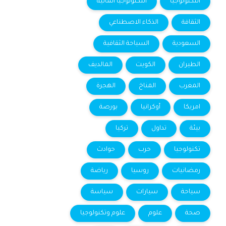
التكنولوجيا
التكنولوجيا المالية
الثقافة
الذكاء الاصطناعي
السعودية
السياحة الثقافية
الطيران
الكويت
المالديف
المغرب
المناخ
الهجرة
امريكا
أوكرانيا
بورصة
بيئة
تداول
تركيا
تكنولوجيا
حرب
حوادث
رمضانيات
روسيا
رياضة
سياحة
سيارات
سياسة
صحة
علوم
علوم وتكنولوجيا