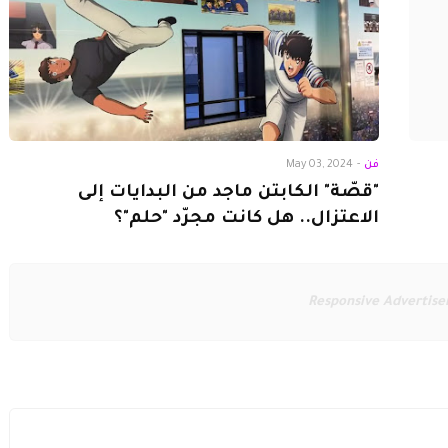
فن
-
May 03, 2024
"قصّة" الكابتن ماجد من البدايات إلى
الاعتزال.. هل كانت مجرّد "حلم"؟
Responsive Advertis