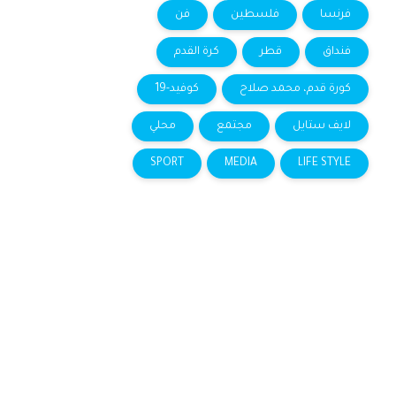
فرنسا
فلسطين
فن
فنداق
قطر
كرة القدم
كورة قدم، محمد صلاح
كوفيد-19
لايف ستايل
مجتمع
محلي
SPORT
MEDIA
LIFE STYLE