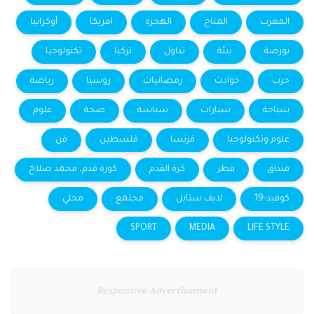
المغرب
المناخ
الهجرة
امريكا
أوكرانيا
بورصة
بيئة
تداول
تركيا
تكنولوجيا
حرب
حوادث
رمضانيات
روسيا
رياضة
سياحة
سيارات
سياسة
صحة
علوم
علوم وتكنولوجيا
فرنسا
فلسطين
فن
فنداق
قطر
كرة القدم
كورة قدم، محمد صلاح
كوفيد-19
لايف ستايل
مجتمع
محلي
SPORT
MEDIA
LIFE STYLE
Responsive Advertisement