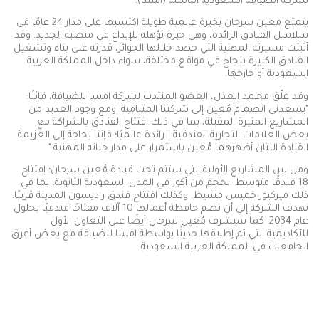
لشركة الضيافة السعودية الناشئة (امسا).
يتمتع معين سرحان بخبرة عالمية طويلة اكتسبها على مدار 24 عامًا في
سلاسل الفنادق الرائدة، وهي خبرة تؤهله للإبداع في منصبه الجديد. وقد
أثبتت مسيرته المهنية التي حصد خلالها الجوائز، قدرته على بناء وتشغيل
الفنادق الكبيرة بنجاح في مواقع مختلفة، سواء داخل المملكة العربية
السعودية أو خارجها
.
وقد علّق محـمد العذل، العضو المنتدب لشركة امسا للضيافة، قائلًا:
"يسعدني انضمام مُعين إلى شركتنا المتنامية. ومع وجود العديد من
المشاريع المثيرة المقبلة، بما في ذلك افتتاح الفنادق بالشراكة مع
بعض العلامات التجارية الفندقية الرائدة عالميًا؛ فإننا بحاجة إلى العزيمة
القيادة اللتان أظهرهما مُعين باستمرار على مدار حياته المهنية
".
ومن بين المشاريع الأولية التي ستتم تحت قيادة مُعين سرحان؛ افتتاح
18 فندقًا متوسط الحجم من أكور في المدن السعودية الثانوية، بما في
ذلك ميركيور خميس مشيط. وكذلك افتتاح فندق راديسون المدينة قريبًا.
تهدف الشركة إلى أن تضم حافظة أعمالها 10 آلاف مفتاحًا فندقيًا بحلول
عام 2034. كما سيشرف مُعين سرحان أيضًا على التعاون الأول
للأكاديمية التي تم إطلاقها حديثًا بواسطة امسا للضيافة مع بعض أعرق
الجامعات في المملكة العربية السعودية
.