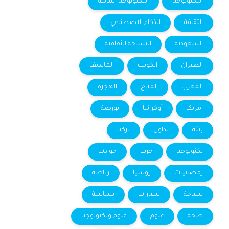
التكنولوجيا
التكنولوجيا المالية
الثقافة
الذكاء الاصطناعي
السعودية
السياحة الثقافية
الطيران
الكويت
المالديف
المغرب
المناخ
الهجرة
امريكا
أوكرانيا
بورصة
بيئة
تداول
تركيا
تكنولوجيا
حرب
حوادث
رمضانيات
روسيا
رياضة
سياحة
سيارات
سياسة
صحة
علوم
علوم وتكنولوجيا