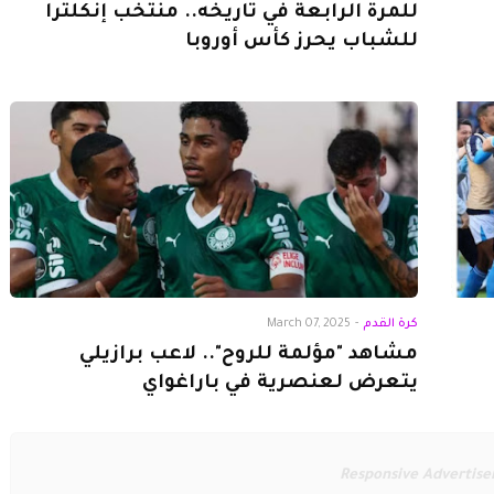
للمرة الرابعة في تاريخه.. منتخب إنكلترا
للشباب يحرز كأس أوروبا
كرة القدم
-
March 07, 2025
مشاهد "مؤلمة للروح".. لاعب برازيلي
يتعرض لعنصرية في باراغواي
Responsive Advertis