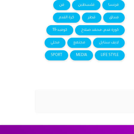
فرنسا
فلسطين
فن
فنداق
قطر
كرة القدم
كورة قدم، محمد صلاح
كوفيد-19
لايف ستايل
مجتمع
محلي
SPORT
MEDIA
LIFE STYLE