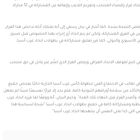
طبيين أثبتا أن اللاعب تجاوز السن المسموح به، مما أدى إلى اتخاذ قرار بإقصاء المنتخب وتغريم اللاعب وإيقافه عن المشاركة في 12 مباراة
، ورفض النتيجة بشدة. كما أشار في بيان رسمي إلى أنه يمتلك أدلة تدحض هذا القرار،
بين في الفرق المشاركة، ولكن لم يتم اتخاذ أي إجراء بهذا الخصوص قبل صدور
ادين الآسيوي والدولي، كما قرر تعليق مشاركاته في بطولات اتحاد غرب آسيا،
ي كبير لموقف الاتحاد العراقي ورفض القرار الذي اعتُبر غير عادل في حق منتخب
راقي طالب في الاجتماع الفني لبطولة كأس غرب آسيا الجارية حاليًا بفحص جميع
والتأكد من سلامة أوراقهم الثبوتية كافة، فلم يجد إلا قرارًا تعسفيًا مبيتًا لم يمهل
الرد المكفول على وفق اللوائح خلال مدة (24) ساعة، وأصدر القرار قبل انتهاء تلك المدة". وختم البيان، أنه ووفقًا لما قرره اتحاد غرب
 أنشطته ومشاركاته كافة في جميع بطولات اتحاد غرب آسيا "نتيجة لسياسة هذا
ي التي كنا نمني النفس أن ينتهجها اتحاد غرب آسيا".