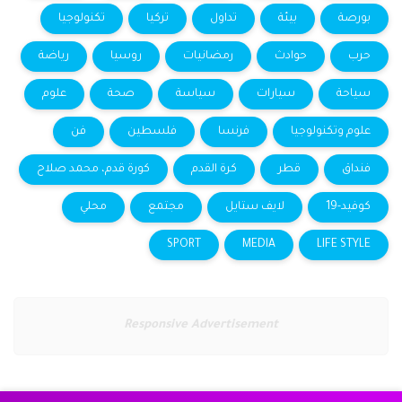
بورصة
بيئة
تداول
تركيا
تكنولوجيا
حرب
حوادث
رمضانيات
روسيا
رياضة
سياحة
سيارات
سياسة
صحة
علوم
علوم وتكنولوجيا
فرنسا
فلسطين
فن
فنداق
قطر
كرة القدم
كورة قدم، محمد صلاح
كوفيد-19
لايف ستايل
مجتمع
محلي
SPORT
MEDIA
LIFE STYLE
Responsive Advertisement