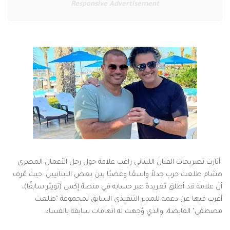
Responsive Advertisement
أثارت تصريحات الفنان اللبناني راغب علامة حول رجل الأعمال المصري
هشام طلعت حرب جدلاً واسعًا وغضبًا بين بعض اللبنانيين. حيث عُرف
أن علامة قد أطلق تغريدة عبر حسابه في منصة إكس (تويتر سابقًا)،
أعرب فيها عن دعمه للمدير التنفيذي السابق لمجموعة "طلعت
مصطفى" القابضة، والذي وُجهت له اتهامات سابقة بالفساد.