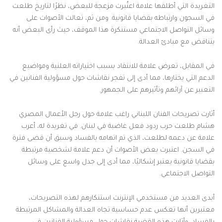
التغريدة التي أطلقها علامة اعتُبرت مزعجة للبعض، نظرًا لتاريخ طلعت
في السجون وارتباطه بقضايا قانونية. ومن ثم، تعالت الأصوات على
وسائل التواصل الاجتماعي مستنكرة هذا الموقف، حيث رأى البعض أنه
يتناقض مع مبادئ العدالة.
في المقابل، تعرض علامة للانتقاد بسبب اختياراته العلنية ومواضيع
الدعم التي يختارها، مما أدى إلى تفجر نقاشات حول مسؤولية الفنانين في
التعبير عن آرائهم وتأثيرهم على الجمهور.
أثارت تصريحات الفنان اللبناني راغب علامة حول رجل الأعمال المصري
هشام طلعت حرب ردود فعل غاضبة في لبنان. في تغريدة له، أعرب
علامة عن دعمه لطلعت، الذي تم اتهامه بالفساد وسبق أن قضى فترة
في السجن. اعتبرت بعض الأصوات أن دعم علامة لشخصية مرتبطة
بقضايا قانونية يعتبر إشكاليًا، مما أدى إلى جدل واسع على وسائل
التواصل الاجتماعي.
أبدى العديد من مستخدمي الإنترنت استنكارهم لهذه التصريحات،
معتبرين أنها تعكس عدم حساسية تجاه العدالة والمشاكل المرتبطة