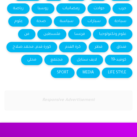
حرب
حوادث
رمضانيات
روسيا
رياضة
سياحة
سيارات
سياسة
صحة
علوم
علوم وتكنولوجيا
فرنسا
فلسطين
فن
فنداق
قطر
كرة القدم
كورة قدم، محمد صلاح
كوفيد-19
لايف ستايل
مجتمع
محلي
SPORT
MEDIA
LIFE STYLE
Responsive Advertisement