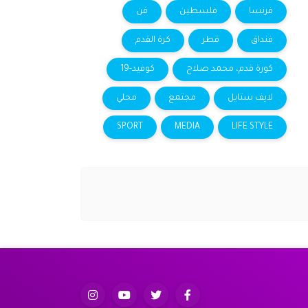
فرنسا
فلسطين
فن
فنداق
قطر
كرة القدم
كورة قدم، محمد صلاح
كوفيد-19
لايف ستايل
مجتمع
محلي
SPORT
MEDIA
LIFE STYLE