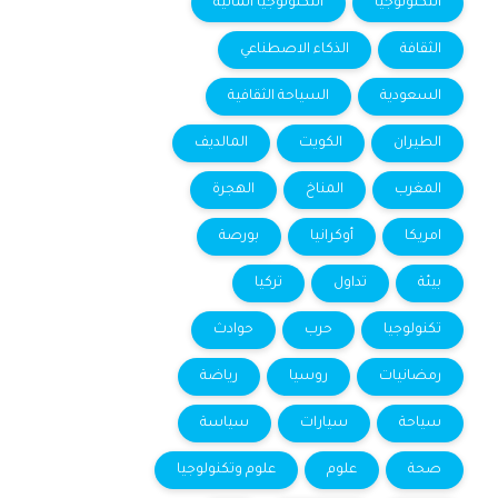
التكنولوجيا
التكنولوجيا المالية
الثقافة
الذكاء الاصطناعي
السعودية
السياحة الثقافية
الطيران
الكويت
المالديف
المغرب
المناخ
الهجرة
امريكا
أوكرانيا
بورصة
بيئة
تداول
تركيا
تكنولوجيا
حرب
حوادث
رمضانيات
روسيا
رياضة
سياحة
سيارات
سياسة
صحة
علوم
علوم وتكنولوجيا