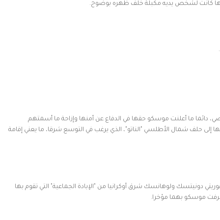
داها كانت لشخص يديه مكبلة خلف ظهره بوضوح.
أوكرانية في 24 فبراير/شباط الماضي، دائما ما أعلنت موسكو حقها في الدفاع عن أمنها وإزاحة ما أسمتهم
ا إلى حلف شمال الأطلسي "الناتو"، الذي يرغب في التوسع شرقا، ما يعني إقامة
يتي دونيتسك ولوهانسك شرق أوكرانيا من "الإبادة الجماعية" التي تقوم بها
ترفت موسكو بهما مؤخرا.