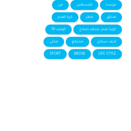
فرنسا
فلسطين
فن
فنداق
قطر
كرة القدم
كورة قدم، محمد صلاح
كوفيد-19
لايف ستايل
مجتمع
محلي
SPORT
MEDIA
LIFE STYLE