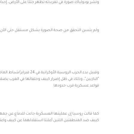
ونشر بودولياك صورة في تغريدته تظهر جثثا على الأرض، إح
ولم يتسن التحقق من صحة الصورة بشكل مستقل حتى الآن.
وقبيل بدء الحرب الروسية ال
"النازيين"، وذلك في ظل إصرار كييف وحلفائها في الغرب بضمه
قواعد عسكرية قرب حدودها.
كما قالت روسيا إن عمليتها العسكرية جاءت للدفاع عن جمهور
كييف ضد المنطقتين اللتين أعلنتا استقلالهما عن كييف واع