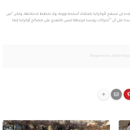
اده لن تسمح لأوكرانيا بامتلاك أسلحة نووية، ولا تخطط لاحتلالها، ولكن "من
دا على أن ""تحركات روسيا مرتبطة ليس بالتعدي على مصالح أوكرانيا إنما
Responsive Advertis