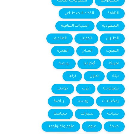
التكنولوجيا
التكنولوجيا المالية
الثقافة
الذكاء الاصطناعي
السعودية
السياحة الثقافية
الطيران
الكويت
المالديف
المغرب
المناخ
الهجرة
امريكا
أوكرانيا
بورصة
بيئة
تداول
تركيا
تكنولوجيا
حرب
حوادث
رمضانيات
روسيا
رياضة
سياحة
سيارات
سياسة
صحة
علوم
علوم وتكنولوجيا