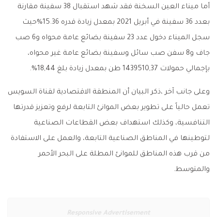
أما ميناء العين السخنة فقد شهد استقبال 38 سفينة مقارنة
بعدد 36 سفينة في أبريل 2021 بمعدل زيادة قدره 15.36%حيث
سجل الميناء دخول عدد 23 سفينة بضائع عامة محواه و6 صب
جاف و8 سفن صب سائل وسفينة بضائع عامة غير محواه،
بإجمالي حمولات 1439510,37 طن بمعدل زيادة بلغ 18,44%.
وعلى جانب آخر ،ذكر البيان أن المنطقة الاقتصادية لقناة السويس
تعمل حالياً على تطوير بعض الموانئ التابعة لرفع وتعزيز قدرتها
التنافسية، وكذلك استهداف بعض القطاعات الصناعية
لتوطينها في المناطق الصناعية التابعة، والعمل على الاستفادة
من قرب هذه المناطق للموانئ المطلة على البحر الأحمر
والمتوسط.
Responsive Advertisement