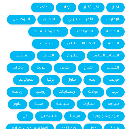
أخبار
أخر الأخبار
أزمات
اقتصاد
الإمارات
الأمن السيبراني
البحرين
البلوكشين
البورصة
التكنولوجيا
التكنولوجيا المالية
الثقافة
الذكاء الاصطناعي
السعودية
السياحة الثقافية
الطيران
الكويت
المالديف
المغرب
المناخ
الهجرة
امريكا
أوكرانيا
بورصة
بيئة
تداول
تركيا
تكنولوجيا
حرب
حوادث
رمضانيات
روسيا
رياضة
سياحة
سيارات
سياسة
صحة
علوم
علوم وتكنولوجيا
فرنسا
فلسطين
فن
فنداق
قطر
كرة القدم
كورة قدم، محمد صلاح