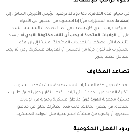
دعوة ترامب للإسقاط
في سياق هذه الظاهرة، دعا
دونالد ترمب
، الرئيس الأميركي السابق، إلى
إسقاط
هذه المسيّرات فورًا إذا استمرت في التحليق في الأجواء
الأميركية. ترمب، الذي كان يتحدث في أحد التجمعات السياسية، شدد
على أن
الولايات المتحدة لا يجب أن تقف مكتوفة الأيدي
أمام هذه
الأنشطة التي وصفها بـ"التهديدات المحتملة"، مشيرًا إلى أن هذه
المسيّرات قد تكون جزءًا من تجسس أو تهديدات عسكرية، ومن ثم يجب
التعامل معها بحزم.
تصاعد المخاوف
المخاوف حول هذه المسيّرات ليست جديدة، حيث شهدت السنوات
الأخيرة العديد من الحوادث التي تزايدت فيها التقارير حول تحليق طائرات
مسيّرة مجهولة الهوية فوق مناطق عسكرية وحيوية في الولايات
المتحدة. في بعض الحالات، كانت هذه الطائرات تحلق في مناطق
محظورة أو بالقرب من منشآت استراتيجية مثل القواعد العسكرية.
ردود الفعل الحكومية