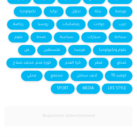
بورصة
بيئة
تداول
تركيا
تكنولوجيا
حرب
حوادث
رمضانيات
روسيا
رياضة
سياحة
سيارات
سياسة
صحة
علوم
علوم وتكنولوجيا
فرنسا
فلسطين
فن
فنداق
قطر
كرة القدم
كورة قدم، محمد صلاح
كوفيد-19
لايف ستايل
مجتمع
محلي
SPORT
MEDIA
LIFE STYLE
Responsive Advertisement