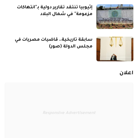
إثيوبيا تنتقد تقارير دولية بـ"انتهاكات
مزعومة" في شمال البلاد
سابقة تاريخية.. قاضيات مصريات في
مجلس الدولة (صور)
اعلان
Responsive Advertisement