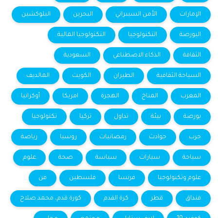
الإمارات
الأمن السيبراني
البحرين
البلوكشين
البورصة
التكنولوجيا
التكنولوجيا المالية
الثقافة
الذكاء الاصطناعي
السعودية
السياحة الثقافية
الطيران
الكويت
المالديف
المغرب
المناخ
الهجرة
امريكا
أوكرانيا
بورصة
بيئة
تداول
تركيا
تكنولوجيا
حرب
حوادث
رمضانيات
روسيا
رياضة
سياحة
سيارات
سياسة
صحة
علوم
علوم وتكنولوجيا
فرنسا
فلسطين
فن
فنداق
قطر
كرة القدم
كورة قدم، محمد صلاح