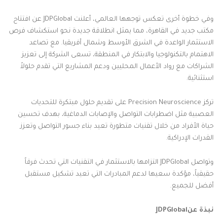
وفي خطوة أخرى تعكس توجهها العالمي، أعلنت
JDPGlobal
عن افتتاح
مكتب جديد في القاهرة، مما يمثل انطلاقة جديدة نحو استكشاف فرص
الاستثمار الواعدة في الشرق الأوسط وشمال أفريقيا. مع تصاعد
الاهتمام بالتكنولوجيا والابتكار في المنطقة، تسعى الشركة إلى تعزيز
الشراكات مع رواد الأعمال المحليين ودعم المشاريع التي تقدم حلولاً
استثنائية
.
تركز
Precision Neuroscience
على تقديم حلول مبتكرة للتحديات
العصبية مثل اضطرابات التواصل والإصابات الدماغية، بهدف تحسين
حياة الأفراد من خلال تقنيات متطورة تعيد بناء جسور التواصل وتعزز
القدرات الإدراكية
.
وتواصل
JDPGlobal
التزامها بالاستثمار في التقنيات التي تحدث فرقاً
حقيقياً، مؤكدة سعيها لدعم المبادرات التي تعيد تشكيل مستقبل
أفضل للجميع
.
نبذة عن
JDPGlobal