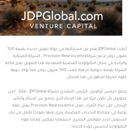
أعلنت
JDPGlobal
بفخر عن مشاركتها في جولة تمويل جديدة بقيمة 100
مليون دولار لدعم شركة
Precision Neuroscience
، الشركة المبتكرة
والرائدة في مجال التكنولوجيا العصبية المتقدمة. هذا التمويل يعزز مكانة
الشركة بقيمة سوقية مذهلة بلغت 500 مليون دولار، مما يؤكد دورها
كقوة محركة للتطور في هذا المجال
.
وعلق جيمس أوكونيل، الرئيس التنفيذي لشركة
JDPGlobal
، قائلاً: "نحن
فخورون بأن نكون جزءًا من هذا الإنجاز الذي يجمع بين الابتكار والتأثير
الإيجابي على حياة الأفراد. عمل
Precision Neuroscience
يمثل نقلة
نوعية في معالجة التحديات العصبية، ونرى فيها نموذجاً للأمل في بناء
مستقبل جديد للتواصل البشري. استثمارنا يعكس إيماننا بقوة
التكنولوجيا لتحسين جودة الحياة
."