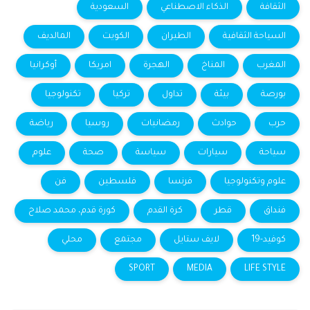
الثقافة
الذكاء الاصطناعي
السعودية
السياحة الثقافية
الطيران
الكويت
المالديف
المغرب
المناخ
الهجرة
امريكا
أوكرانيا
بورصة
بيئة
تداول
تركيا
تكنولوجيا
حرب
حوادث
رمضانيات
روسيا
رياضة
سياحة
سيارات
سياسة
صحة
علوم
علوم وتكنولوجيا
فرنسا
فلسطين
فن
فنداق
قطر
كرة القدم
كورة قدم، محمد صلاح
كوفيد-19
لايف ستايل
مجتمع
محلي
SPORT
MEDIA
LIFE STYLE