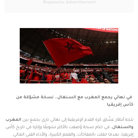
Responsive Advertisement
في نهائي يجمع المغرب مع السنغال.. نسخة مشوّقة من
كأس إفريقيا
تتجه أنظار عشّاق كرة القدم الإفريقية إلى نهائي ناري يجمع بين
المغرب
والسنغال
، في ختام نسخة وُصفت بالأكثر تشويقًا وإثارة في تاريخ كأس
إفريقيا، بعدما حفلت بالمفاجآت، والقمم الكبيرة، والأداء الفني العالي.