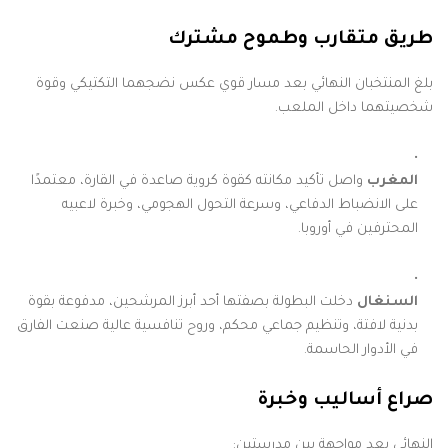
طريق متقارب وطموح مشترك
بلغ المنتخبان النهائي بعد مسار قوي عكس نضجهما التكتيكي وقوة
شخصيتهما داخل الملعب.
المغرب
واصل تأكيد مكانته كقوة كروية صاعدة في القارة، معتمدًا
على الانضباط الدفاعي، وسرعة التحول الهجومي، وخبرة لاعبيه
المحترفين في أوروبا.
السنغال
دخلت البطولة بصفتها أحد أبرز المرشحين، مدفوعة بقوة
بدنية لافتة، وتنظيم جماعي محكم، وروح تنافسية عالية صنعت الفارق
في الأدوار الحاسمة.
صراع أساليب وخبرة
النهائي يعد مواجهة بين مدرستين: