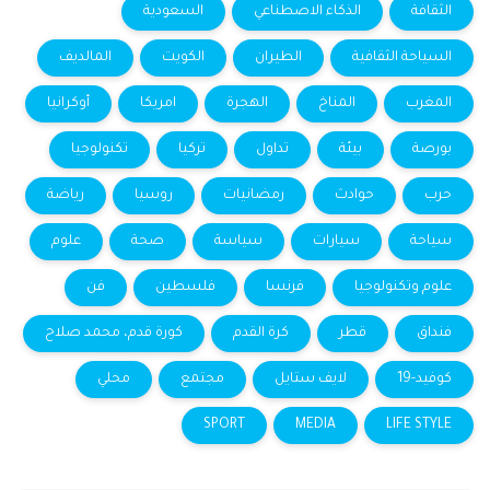
الثقافة
الذكاء الاصطناعي
السعودية
السياحة الثقافية
الطيران
الكويت
المالديف
المغرب
المناخ
الهجرة
امريكا
أوكرانيا
بورصة
بيئة
تداول
تركيا
تكنولوجيا
حرب
حوادث
رمضانيات
روسيا
رياضة
سياحة
سيارات
سياسة
صحة
علوم
علوم وتكنولوجيا
فرنسا
فلسطين
فن
فنداق
قطر
كرة القدم
كورة قدم، محمد صلاح
كوفيد-19
لايف ستايل
مجتمع
محلي
SPORT
MEDIA
LIFE STYLE