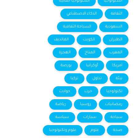
التكنولوجيا
التكنولوجيا المالية
الثقافة
الذكاء الاصطناعي
السعودية
السياحة الثقافية
الطيران
الكويت
المالديف
المغرب
المناخ
الهجرة
امريكا
أوكرانيا
بورصة
بيئة
تداول
تركيا
تكنولوجيا
حرب
حوادث
رمضانيات
روسيا
رياضة
سياحة
سيارات
سياسة
صحة
علوم
علوم وتكنولوجيا