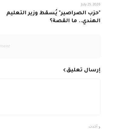
July 25, 2026
"حزب الصراصير" يُسقط وزير التعليم
الهندي.. ما القصة؟
ement
إرسال تعليق
أحدث