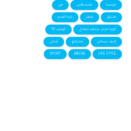
فرنسا
فلسطين
فن
فنداق
قطر
كرة القدم
كورة قدم، محمد صلاح
كوفيد-19
لايف ستايل
مجتمع
محلي
SPORT
MEDIA
LIFE STYLE