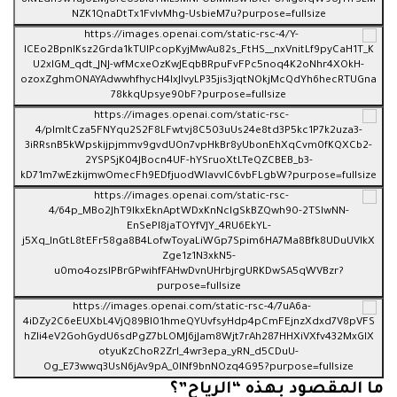
ما المقصود بهذه “الرياح”؟