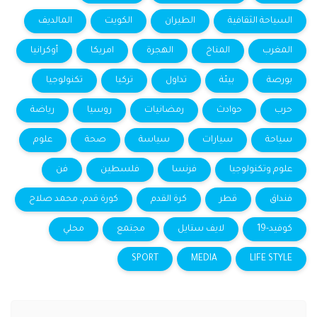
السياحة الثقافية
الطيران
الكويت
المالديف
المغرب
المناخ
الهجرة
امريكا
أوكرانيا
بورصة
بيئة
تداول
تركيا
تكنولوجيا
حرب
حوادث
رمضانيات
روسيا
رياضة
سياحة
سيارات
سياسة
صحة
علوم
علوم وتكنولوجيا
فرنسا
فلسطين
فن
فنداق
قطر
كرة القدم
كورة قدم، محمد صلاح
كوفيد-19
لايف ستايل
مجتمع
محلي
SPORT
MEDIA
LIFE STYLE