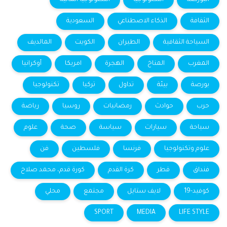
الثقافة
الذكاء الاصطناعي
السعودية
السياحة الثقافية
الطيران
الكويت
المالديف
المغرب
المناخ
الهجرة
امريكا
أوكرانيا
بورصة
بيئة
تداول
تركيا
تكنولوجيا
حرب
حوادث
رمضانيات
روسيا
رياضة
سياحة
سيارات
سياسة
صحة
علوم
علوم وتكنولوجيا
فرنسا
فلسطين
فن
فنداق
قطر
كرة القدم
كورة قدم، محمد صلاح
كوفيد-19
لايف ستايل
مجتمع
محلي
SPORT
MEDIA
LIFE STYLE